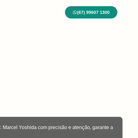
(67) 99607 1300
ontato
Blog
Dr. Marcel Yoshida com precisão e atenção, garante a