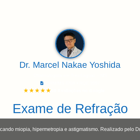
re
Doenças e Tratamentos
Exames
Local
C
Dr. Marcel Nakae Yoshida
Oftalmologista em Três Lagoas – MS
CRM/MS 4708 • RQE 3997
Exame de Refração
ificando miopia, hipermetropia e astigmatismo. Realizado pelo 