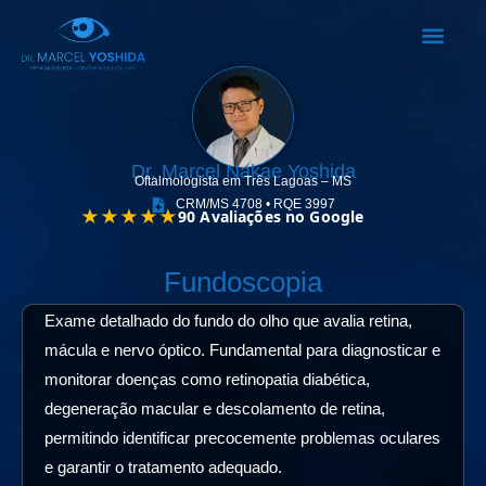
Doenças e Tra
Dr. Marcel Nakae Yoshida
Oftalmologista em Três Lagoas – MS
CRM/MS 4708 • RQE 3997
Fundoscopia
Exame detalhado do fundo do olho que avalia retina,
mácula e nervo óptico. Fundamental para diagnosticar e
monitorar doenças como retinopatia diabética,
degeneração macular e descolamento de retina,
permitindo identificar precocemente problemas oculares
e garantir o tratamento adequado.