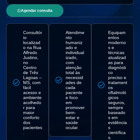
Agendar consulta
Consultór
Atendime
Equipam
io
nto
entos
localizad
humaniz
moderno
o na Rua
ado e
s e
Alfredo
individual
técnicas
Justino,
izado,
atualizad
no
com
as para
Centro
atenção
diagnósti
de Três
total às
co
Lagoas –
necessid
preciso e
MS, com
ades de
tratament
fácil
cada
os
acesso e
paciente
oftalmoló
ambiente
e foco
gicos
acolhedo
em
seguros,
r para
promover
sempre
maior
bem-
baseado
conforto
estar e
s em
dos
saúde
evidência
pacientes
ocular.
s
.
científica
s.