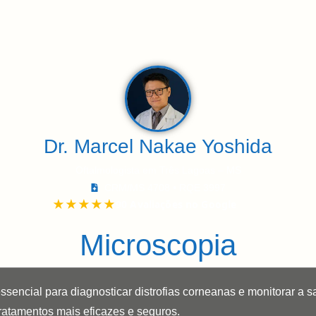
re
Doenças e Tratamentos
Exames
Local
C
Dr. Marcel Nakae Yoshida
Oftalmologista em Três Lagoas – MS
CRM/MS 4708 • RQE 3997
Microscopia
ssencial para diagnosticar distrofias corneanas e monitorar a s
ratamentos mais eficazes e seguros.