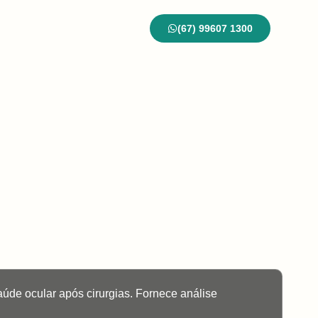
(67) 99607 1300
ontato
Blog
aúde ocular após cirurgias. Fornece análise