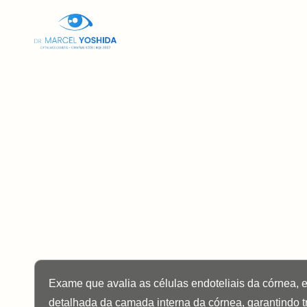
Home
Sob
Exame que avalia as células endoteliais da córnea, e
detalhada da camada interna da córnea, garantindo t