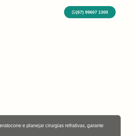
(67) 99607 1300
ontato
Blog
tocone e planejar cirurgias refrativas, garante