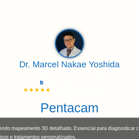
re
Doenças e Tratamentos
Exames
Local
C
Dr. Marcel Nakae Yoshida
Oftalmologista em Três Lagoas – MS
CRM/MS 4708 • RQE 3997
Pentacam
ndo mapeamento 3D detalhado. Essencial para diagnosticar cera
isos e tratamentos personalizados.