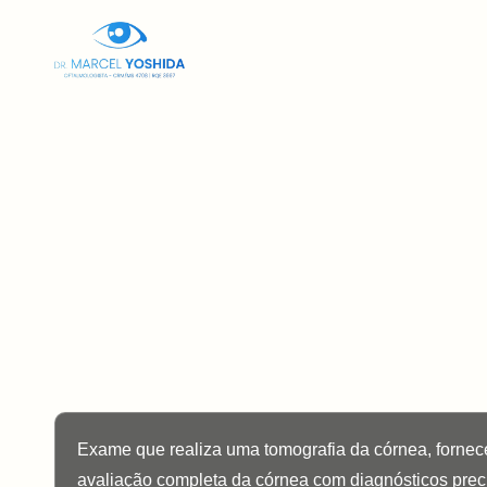
Home
Sob
Exame que realiza uma tomografia da córnea, fornece
avaliação completa da córnea com diagnósticos prec