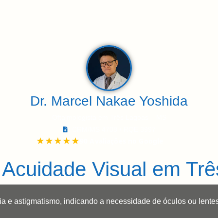
re
Doenças e Tratamentos
Exames
Local
C
Dr. Marcel Nakae Yoshida
Oftalmologista em Três Lagoas – MS
CRM/MS 4708 • RQE 3997
 Acuidade Visual em Tr
ia e astigmatismo, indicando a necessidade de óculos ou lentes