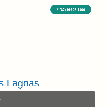
(67) 99607 1300
ontato
Blog
ês Lagoas
.