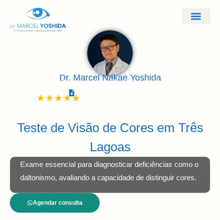
Doenças e Tra
Dr. Marcel Nakae Yoshida
Oftalmologista em Três Lagoas – MS
CRM/MS 4708 • RQE 3997
Teste de Visão de Cores em Três
Lagoas
Exame essencial para diagnosticar deficiências como o
daltonismo, avaliando a capacidade de distinguir cores.
Agendar consulta