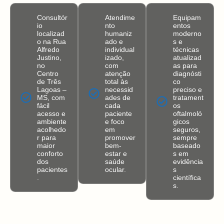
Consultór
Atendime
Equipam
io
nto
entos
localizad
humaniz
moderno
o na Rua
ado e
s e
Alfredo
individual
técnicas
Justino,
izado,
atualizad
no
com
as para
Centro
atenção
diagnósti
de Três
total às
co
Lagoas –
necessid
preciso e
MS, com
ades de
tratament
fácil
cada
os
acesso e
paciente
oftalmoló
ambiente
e foco
gicos
acolhedo
em
seguros,
r para
promover
sempre
maior
bem-
baseado
conforto
estar e
s em
dos
saúde
evidência
pacientes
ocular.
s
.
científica
s.