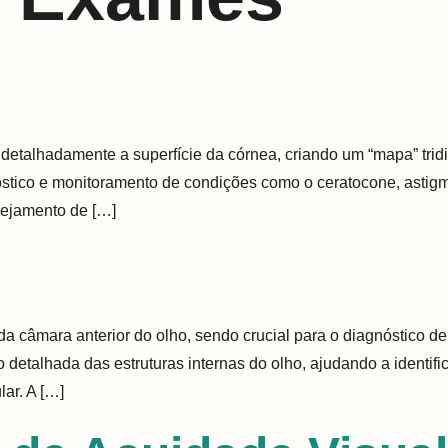
re
Doenças e Tratamentos
Exames
Local
C
talhadamente a superfície da córnea, criando um “mapa” tridi
stico e monitoramento de condições como o ceratocone, astigm
nejamento de […]
a câmara anterior do olho, sendo crucial para o diagnóstico d
 detalhada das estruturas internas do olho, ajudando a identi
ar. A […]